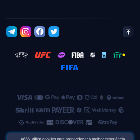
a666 utiliza cookies para proporcionar a melhor experiência