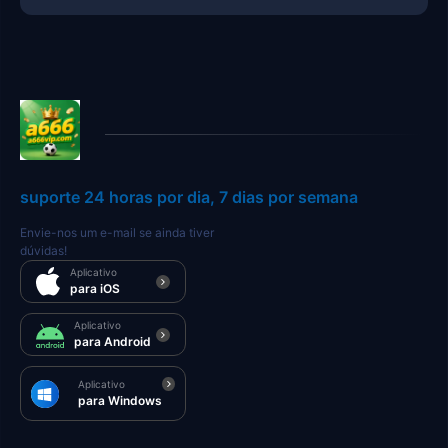
suporte 24 horas por dia, 7 dias por semana
Envie-nos um e-mail se ainda tiver
dúvidas!
Aplicativo
para iOS
Aplicativo
para Android
Aplicativo
para Windows