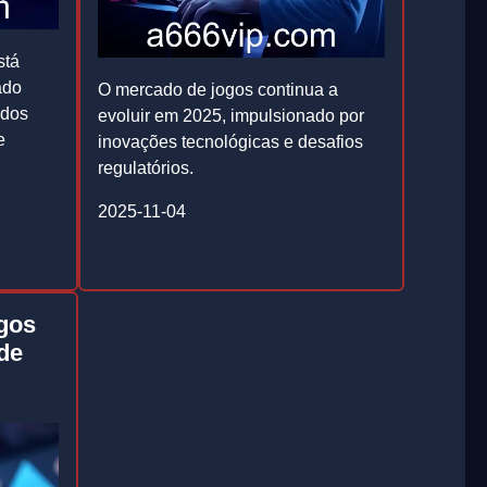
stá
ado
O mercado de jogos continua a
 dos
evoluir em 2025, impulsionado por
e
inovações tecnológicas e desafios
regulatórios.
2025-11-04
gos
 de