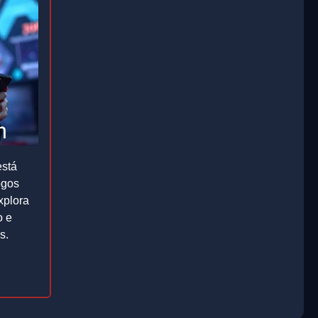
está
ogos
xplora
o e
s.