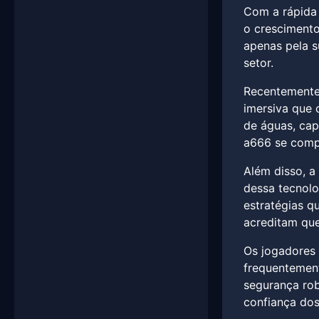
Com a rápida 
o crescimento
apenas pela s
setor.
Recentemente,
imersiva que 
de águas, cap
a666 se compr
Além disso, a 
dessa tecnolo
estratégias q
acreditam que
Os jogadores
frequentemen
segurança ro
confiança dos