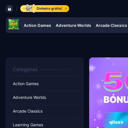
barra de controles a666
Dinheiro grátis!
Action Games
Adventure Worlds
Arcade Classics
navegação a666
Categorias
Action Games
BÓNU
Adventure Worlds
Arcade Classics
qiloxv
Learning Games