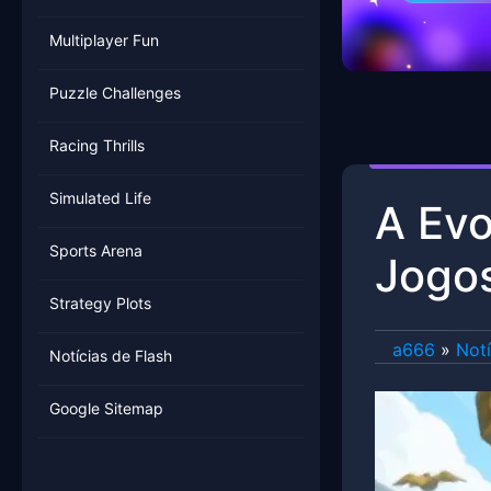
Multiplayer Fun
Puzzle Challenges
Racing Thrills
Simulated Life
A Evo
Sports Arena
Jogo
Strategy Plots
a666
»
Notí
Notícias de Flash
Google Sitemap