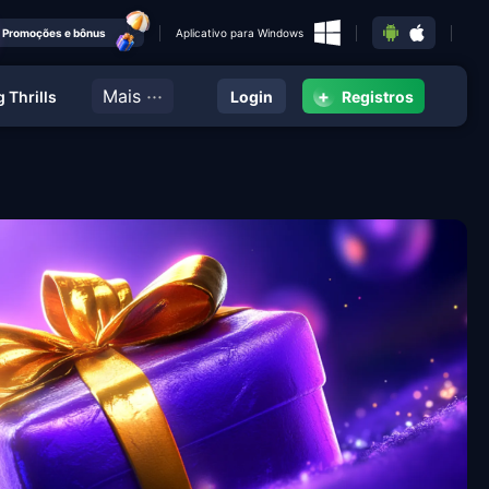
Promoções e bônus
Aplicativo para Windows
···
Mais
+
 Thrills
Login
Registros