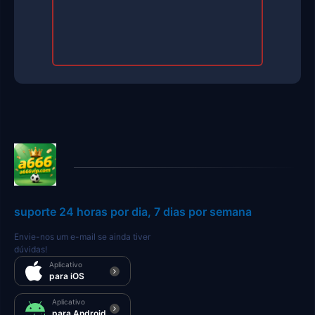
suporte 24 horas por dia, 7 dias por semana
Envie-nos um e-mail se ainda tiver
dúvidas!
Aplicativo
para iOS
Aplicativo
para Android