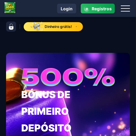
+
Login
Registros
navegação a666
barra de controles a666
Dinheiro grátis!
BÓNUS DE
PRIMEIRO
DEPÓSITO