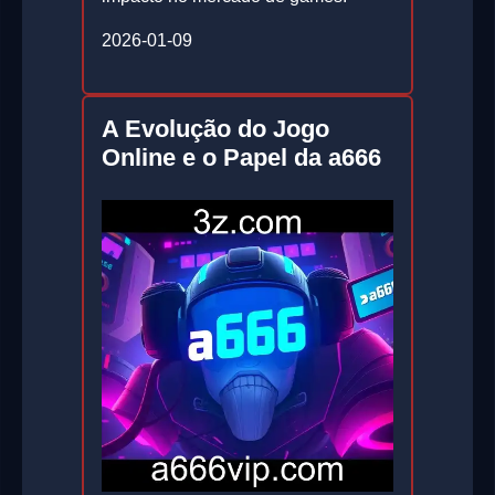
2026-01-09
A Evolução do Jogo
Online e o Papel da a666