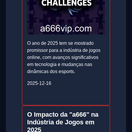
O ano de 2025 tem se mostrado
promissor para a indústria de jogos
online, com avanços significativos
em tecnologia e mudanças nas
dinâmicas dos esports.
2025-12-16
O Impacto da "a666" na
Indústria de Jogos em
2025