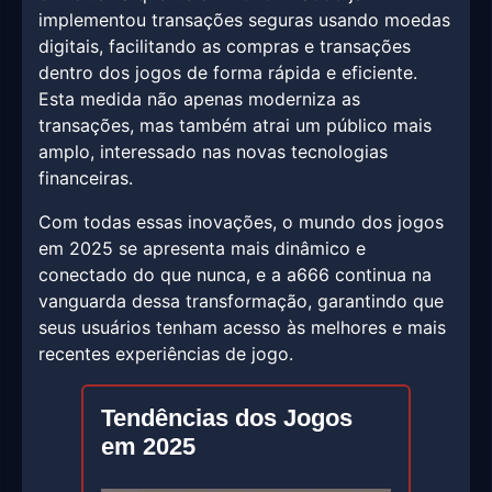
implementou transações seguras usando moedas
digitais, facilitando as compras e transações
dentro dos jogos de forma rápida e eficiente.
Esta medida não apenas moderniza as
transações, mas também atrai um público mais
amplo, interessado nas novas tecnologias
financeiras.
Com todas essas inovações, o mundo dos jogos
em 2025 se apresenta mais dinâmico e
conectado do que nunca, e a a666 continua na
vanguarda dessa transformação, garantindo que
seus usuários tenham acesso às melhores e mais
recentes experiências de jogo.
Tendências dos Jogos
em 2025