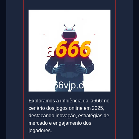
Exploramos a influência da 'a666' no
cenário dos jogos online em 2025,
destacando inovação, estratégias de
mercado e engajamento dos
jogadores.