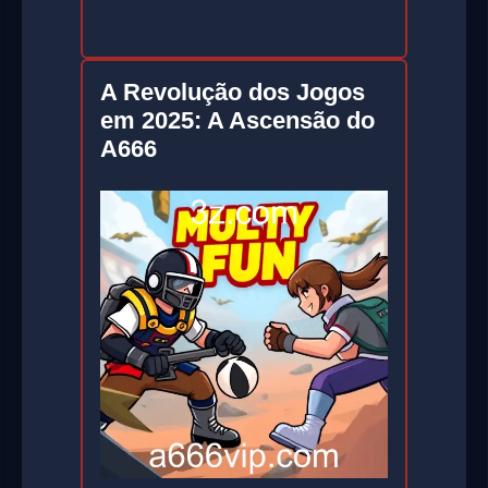
A Revolução dos Jogos
em 2025: A Ascensão do
A666