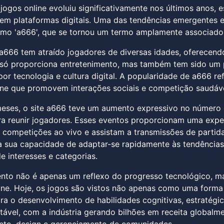
ogos online evoluiu significativamente nos últimos anos
em plataformas digitais. Uma das tendências emergentes 
mo 'a666', que se tornou um termo amplamente associado a
a666 tem atraído jogadores de diversas idades, oferecendo
o só proporciona entretenimento, mas também tem sido um
or tecnologia e cultura digital. A popularidade de a666 r
ine que promovem interações sociais e competição saudáve
eses, o site a666 teve um aumento expressivo no número d
ra reunir jogadores. Esses eventos proporcionam uma exper
 competições ao vivo e assistam a transmissões de parti
 à sua capacidade de adaptar-se rapidamente às tendênci
 interesses e categorias.
ento não é apenas um reflexo do progresso tecnológico,
line. Hoje, os jogos são vistos não apenas como uma for
ra o desenvolvimento de habilidades cognitivas, estratégi
ável, com a indústria gerando bilhões em receita global