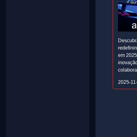
Descubra
redefini
em 2025,
inovação
colabora
2025-11