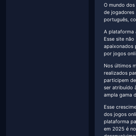
O mundo dos j
de jogadores 
português, co
A plataforma 
Esse site nã
apaixonados p
por jogos onl
Nos últimos m
realizados pa
participem de
ser atribuído
ampla gama de
Esse crescim
dos jogos on
plataforma pa
em 2025 é not