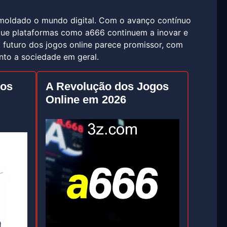
 moldado o mundo digital. Com o avanço contínuo
se que plataformas como a666 continuem a inovar e
o futuro dos jogos online parece promissor, com
anto a sociedade em geral.
tos
A Revolução dos Jogos
Online em 2026