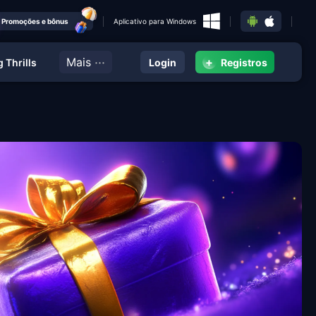
Promoções e bônus
Aplicativo para Windows
···
Mais
+
 Thrills
Login
Registros