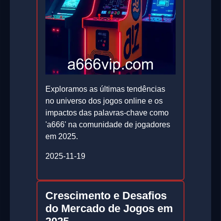
Exploramos as últimas tendências
no universo dos jogos online e os
impactos das palavras-chave como
'a666' na comunidade de jogadores
em 2025.
2025-11-19
Crescimento e Desafios
do Mercado de Jogos em