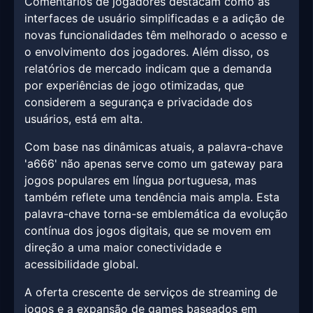
Comentários de jogadores destacam como as
interfaces de usuário simplificadas e a adição de
novas funcionalidades têm melhorado o acesso e
o envolvimento dos jogadores. Além disso, os
relatórios de mercado indicam que a demanda
por experiências de jogo otimizadas, que
considerem a segurança e privacidade dos
usuários, está em alta.
Com base nas dinâmicas atuais, a palavra-chave
'a666' não apenas serve como um gateway para
jogos populares em língua portuguesa, mas
também reflete uma tendência mais ampla. Esta
palavra-chave torna-se emblemática da evolução
contínua dos jogos digitais, que se movem em
direção a uma maior conectividade e
acessibilidade global.
A oferta crescente de serviços de streaming de
jogos e a expansão de games baseados em