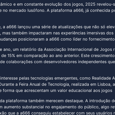
mico e em constante evolução dos jogos, 2025 revelou-se
e no mercado lusófono. A plataforma a666, já conhecida po
 a a666 lançou uma série de atualizações que não só elev
 mas também impactaram nas experiências imersivas dos u
danças posicionaram a a666 como líder no fornecimento d
te ano, um relatório da Associação Internacional de Jogos
 de 15% em comparação ao ano anterior. Este crescimento
 de colaborações com desenvolvedores independentes que 
 interesse pelas tecnologias emergentes, como Realidade Au
 Durante a Feira Anual de Tecnologia, realizada em Lisboa, 
e forma que acrescentam um valor educacional aos jogos
 da plataforma também merecem destaque. A introdução de
 aumento substancial no engajamento do público, algo ref
xão que a a666 conseguiu estabelecer com seus usuários r