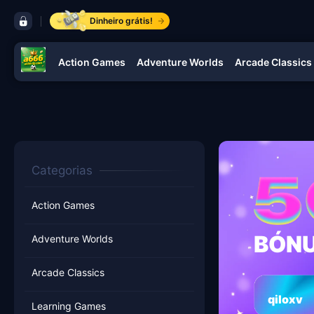
barra de controles a666
Dinheiro grátis!
Action Games
Adventure Worlds
Arcade Classics
navegação a666
Categorias
Action Games
BÓNU
Adventure Worlds
Arcade Classics
qiloxv
Learning Games