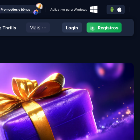
Promoções e bônus
Aplicativo para Windows
···
Mais
+
 Thrills
Login
Registros