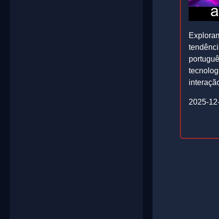
Explora
tendênci
portuguê
tecnolog
interaçã
2025-12