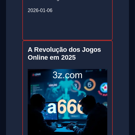
2026-01-06
A Revolução dos Jogos
Online em 2025