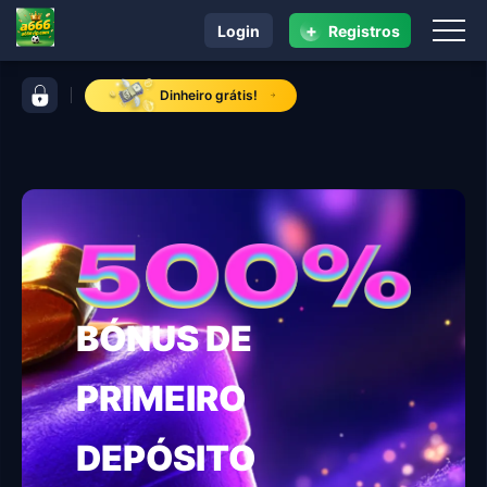
+
Login
Registros
navegação a666
barra de controles a666
Dinheiro grátis!
BÓNUS DE
PRIMEIRO
DEPÓSITO