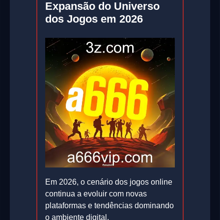
Expansão do Universo
dos Jogos em 2026
Em 2026, o cenário dos jogos online
continua a evoluir com novas
plataformas e tendências dominando
o ambiente digital.