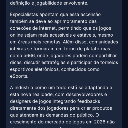
definição e jogabilidade envolvente.
Especialistas apontam que essa ascensão
também se deve ao aprimoramento das
conexões de internet, permitindo que os jogos
online sejam mais acessíveis e estáveis, mesmo
em áreas mais remotas. Além disso, comunidades
inteiras se formaram em torno de plataformas
como a666, onde jogadores podem compartilhar
dicas, discutir estratégias e participar de torneios
esportivos eletrônicos, conhecidos como
eSports.
A indústria como um todo está se adaptando a
esta nova realidade, com desenvolvedores e
designers de jogos integrando feedbacks
diretamente dos jogadores para criar produtos
que atendam às demandas do público. O
crescimento do mercado de jogos em 2026 não