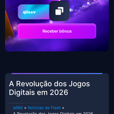
qiloxv
Receber bônus
A Revolução dos Jogos
Digitais em 2026
a666
»
Notícias de Flash
»
A Revolução dos Jogos Digitais em 2026