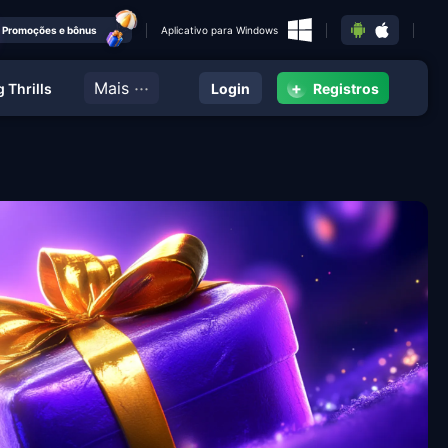
Promoções e bônus
Aplicativo para Windows
···
Mais
+
 Thrills
Login
Registros