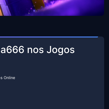
a666 nos Jogos
s Online