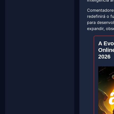
inteligência 
Comentadores
redefinirá o 
para desenvol
expandir, obs
A Evo
Onlin
2026