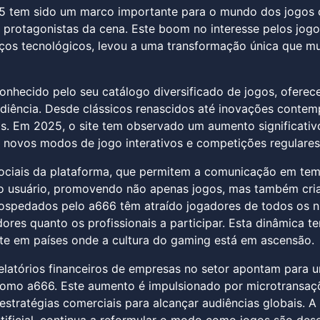
5 tem sido um marco importante para o mundo dos jogos 
s protagonistas da cena. Este boom no interesse pelos jog
ços tecnológicos, levou a uma transformação única que mu
conhecido pelo seu catálogo diversificado de jogos, ofere
iência. Desde clássicos renascidos até inovações contem
ios. Em 2025, o site tem observado um aumento significat
 novos modos de jogo interativos e competições regulares
ociais da plataforma, que permitem a comunicação em tem
o usuário, promovendo não apenas jogos, mas também cri
ospedados pelo a666 têm atraído jogadores de todos os ní
ores quanto os profissionais a participar. Esta dinâmica te
te em países onde a cultura do gaming está em ascensão.
elatórios financeiros de empresas no setor apontam para 
omo a666. Este aumento é impulsionado por microtransaçõe
stratégias comerciais para alcançar audiências globais. 