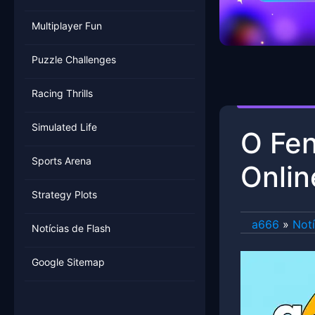
Multiplayer Fun
Puzzle Challenges
Racing Thrills
Simulated Life
O Fe
Sports Arena
Onlin
Strategy Plots
a666
»
Notí
Notícias de Flash
Google Sitemap