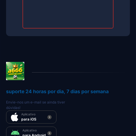
suporte 24 horas por dia, 7 dias por semana
Envie-nos um e-mail se ainda tiver
dúvidas!
Aplicativo
para iOS
Aplicativo
para Android