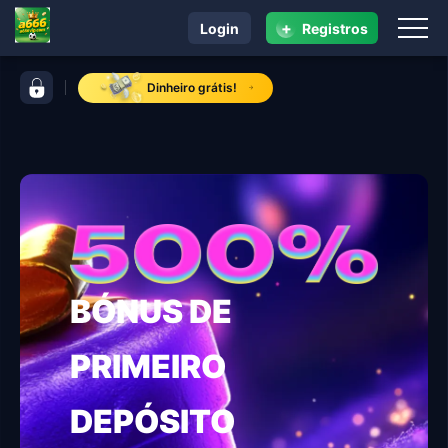
+
Login
Registros
navegação a666
barra de controles a666
Dinheiro grátis!
BÓNUS DE
PRIMEIRO
DEPÓSITO