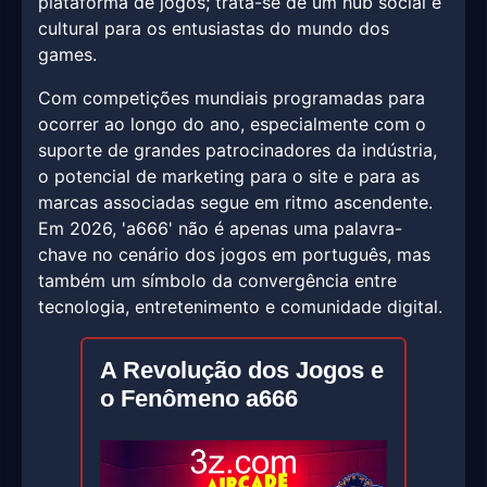
plataforma de jogos; trata-se de um hub social e
cultural para os entusiastas do mundo dos
games.
Com competições mundiais programadas para
ocorrer ao longo do ano, especialmente com o
suporte de grandes patrocinadores da indústria,
o potencial de marketing para o site e para as
marcas associadas segue em ritmo ascendente.
Em 2026, 'a666' não é apenas uma palavra-
chave no cenário dos jogos em português, mas
também um símbolo da convergência entre
tecnologia, entretenimento e comunidade digital.
A Revolução dos Jogos e
o Fenômeno a666