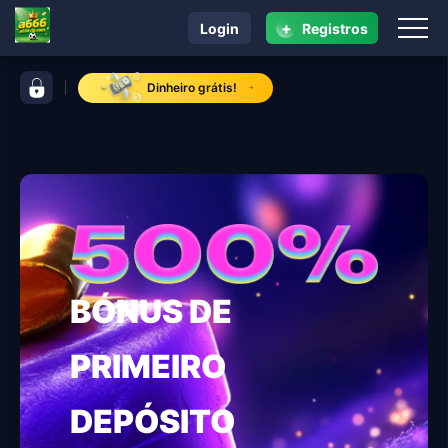
+
Login
Registros
navegação a666
barra de controles a666
Dinheiro grátis!
BÓNUS DE
PRIMEIRO
DEPÓSITO