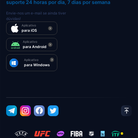
suporte 24 horas por dia, 7 dias por semana
Envie-nos um e-mail se ainda tiver
dúvidas!
Aplicativo
para iOS
Aplicativo
para Android
Aplicativo
para Windows