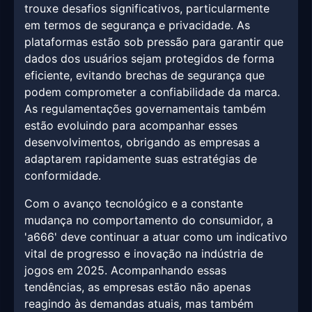
trouxe desafios significativos, particularmente
em termos de segurança e privacidade. As
plataformas estão sob pressão para garantir que
dados dos usuários sejam protegidos de forma
eficiente, evitando brechas de segurança que
podem comprometer a confiabilidade da marca.
As regulamentações governamentais também
estão evoluindo para acompanhar esses
desenvolvimentos, obrigando as empresas a
adaptarem rapidamente suas estratégias de
conformidade.
Com o avanço tecnológico e a constante
mudança no comportamento do consumidor, a
'a666' deve continuar a atuar como um indicativo
vital de progresso e inovação na indústria de
jogos em 2025. Acompanhando essas
tendências, as empresas estão não apenas
reagindo às demandas atuais, mas também