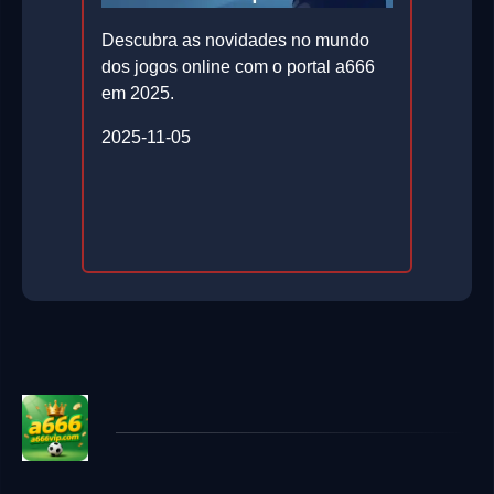
Descubra as novidades no mundo
dos jogos online com o portal a666
em 2025.
2025-11-05