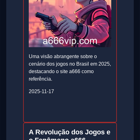
Uma visão abrangente sobre o
cenário dos jogos no Brasil em 2025,
destacando o site a666 como
referência.
2025-11-17
A Revolução dos Jogos e