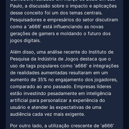
Paulo, a discussão sobre o impacto e aplicações
desse conceito foi um dos temas centrais.
Pesquisadores e empresários do setor discutiram
como a 'a666' está influenciando as novas
gerações de gamers e moldando o futuro dos
jogos digitais.
Além disso, uma análise recente do Instituto de
Pesquisa da Indústria de Jogos destaca que o
uso de tags populares como 'a666' e integrações
de realidades aumentadas resultaram em um
aumento de 35% no engajamento dos jogadores,
comparado ao ano passado. Empresas líderes
estão investindo pesadamente em inteligência
artificial para personalizar a experiência do
usuário e atender às expectativas de uma
audiência cada vez mais exigente.
Por outro lado, a utilização crescente de 'a666'