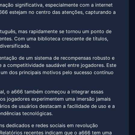
ção significativa, especialmente com a internet
666 estejam no centro das atenções, capturando a
tuguês, mas rapidamente se tornou um ponto de
ntes. Com uma biblioteca crescente de títulos,
iversificada.
entação de um sistema de recompensas robusto e
 a competitividade saudável entre jogadores. Este
um dos principais motivos pelo sucesso contínuo
ual, o a666 também começou a integrar essas
e os jogadores experimentem uma imersão jamais
rios de usuários destacam a facilidade de uso e a
ndências tecnológicas.
uns dedicados e redes sociais em revolução
 Relatórios recentes indicam que o a666 tem uma