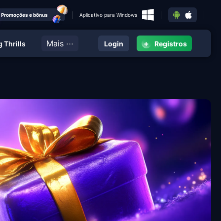
Promoções e bônus
Aplicativo para Windows
···
Mais
+
 Thrills
Login
Registros