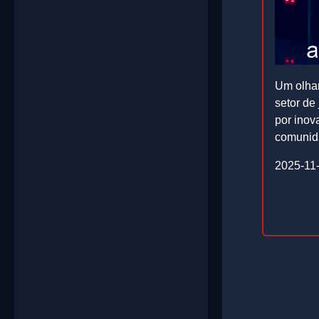
Um olhar
setor de
por inov
comunid
2025-11