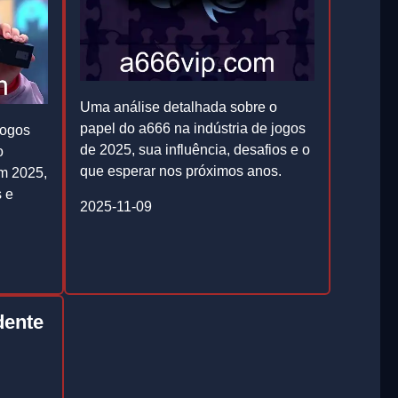
Uma análise detalhada sobre o
papel do a666 na indústria de jogos
jogos
de 2025, sua influência, desafios e o
o
que esperar nos próximos anos.
m 2025,
 e
2025-11-09
ente