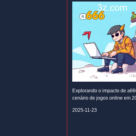
Explorando o impacto de a66
cenário de jogos online em 2
2025-11-23